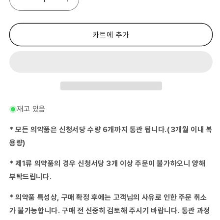
(제
(제
3
3
류
류
의
의
카트에 추가
약
약
품)
품)
콘
콘
드
드
러
러
하
하
이
이
재고 있음
900E
900E
50mL×10
50mL×10
* 모든 의약품은 신청서당 수량 6개까지 통관 됩니다.(3개월 이내 복
×3-
×3-
용량)
(2012-
(2012-
02-
02-
* 제1류 의약품의 경우 신청서당 3개 이상 주문이 불가하오니 양해
01)
01)
부탁드립니다.
수
수
량
량
* 의약품 특성상, 구매 확정 후에는 고객님의 사유로 인한 주문 취소
줄
늘
임
림
가 불가능합니다. 구매 전 신중히 검토해 주시기 바랍니다. 통관 과정