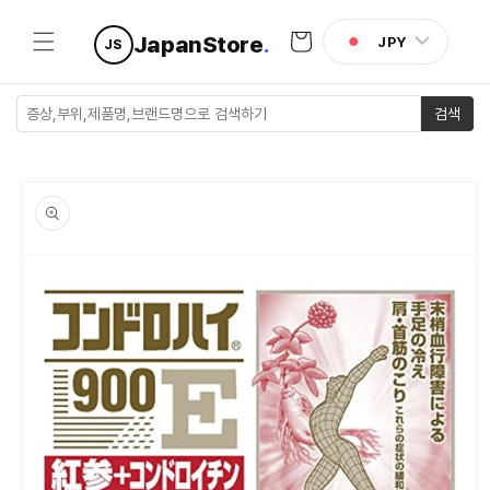
콘텐츠로
카
건너뛰기
JapanStore
.
JPY
JS
트
검색
제품 정보
로 건너뛰
기