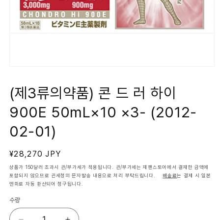
모
달
에
(제3류의약품) 콘 드 러 하이
서
미
900E 50mL×10 ×3- (2012-
디
어
1
02-01)
열
기
정
¥28,270 JPY
가
상품가 150달러 초과시 관/부가세가 적용됩니다. 관/부가세는 재팬스토어에서 결재한 금액에
포함되지 않으므로 관세청의 문자발송 내용으로 처리 부탁드립니다.
배송료
는 결제 시 일본
엔화로 자동 환산되어 청구됩니다.
수량