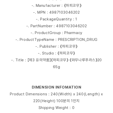
-. Manufacturer : 《하피코무》
-. MPN : 4987103046202
-. PackageQuantity : 1
-. PartNumber : 4987103046202
-. ProductGroup : Pharmacy
-. ProductTypeName : PRESCRIPTION_DRUG
-. Publisher : 《하피코무》
-. Studio : 《하피코무》
-. Title : 【제3 유의약품】《하피코무》 《와무나루푸라스》20
65g
DIMENSION INFOMATION
Product Dimensions : 240(Width) x 240(Length) x
220(Height) 100분의 1인치
Shipping Weight : 0