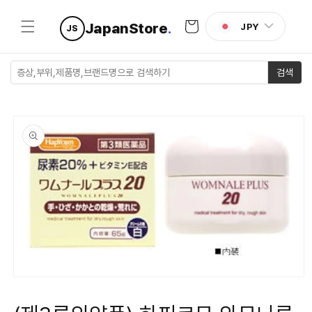
콘텐츠로
카
건너뛰기
JapanStore
.
JPY
JS
트
검색
제품 정보
로 건너뛰
기
모
달
에