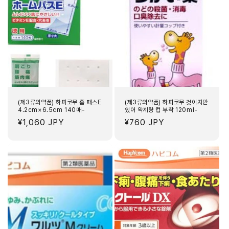
(제3류의약품) 하피코무 홈 패스E
(제3류의약품) 하피코무 것이지만
4.2cm×6.5cm 140매-
있어 약계량 컵 부착 120ml-
정
¥1,060 JPY
정
¥760 JPY
가
가