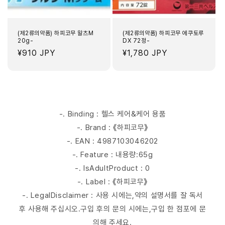
(제2류의약품) 하피코무 왈츠M
(제2류의약품) 하피코무 에쿠토루
20g-
DX 72정-
정
¥910 JPY
정
¥1,780 JPY
가
가
-. Binding : 헬스 케어&케어 용품
-. Brand : 《하피코무》
-. EAN : 4987103046202
-. Feature : 내용량:65g
-. IsAdultProduct : 0
-. Label : 《하피코무》
-. LegalDisclaimer : 사용 시에는,약의 설명서를 잘 독서
후 사용해 주십시오.구입 후의 문의 시에는,구입 한 점포에 문
의해 주세요.