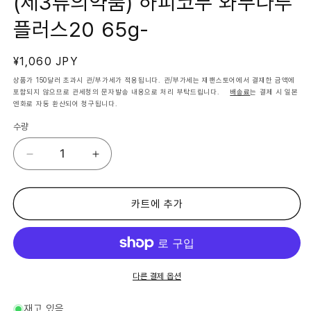
(제3류의약품) 하피코무 와무나루
서
미
플러스20 65g-
디
어
1
열
정
¥1,060 JPY
기
가
상품가 150달러 초과시 관/부가세가 적용됩니다. 관/부가세는 재팬스토어에서 결재한 금액에
포함되지 않으므로 관세청의 문자발송 내용으로 처리 부탁드립니다.
배송료
는 결제 시 일본
엔화로 자동 환산되어 청구됩니다.
수량
(제
(제
3
3
류
류
의
의
카트에 추가
약
약
품)
품)
하
하
피
피
코
코
다른 결제 옵션
무
무
와
와
재고 있음