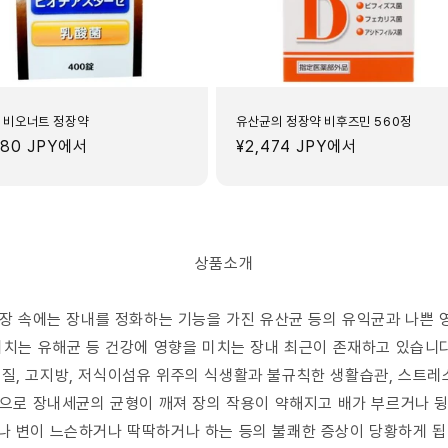
 비오너트 정장약
유산균의 정장약 비후즈민 560정
080 JPY
에서
정
¥2,474 JPY
에서
가
상품소개
 장 속에는 장내를 정화하는 기능을 가진 유산균 등의 유익균과 나쁜 
미치는 유해균 등 건강에 영향을 미치는 장내 최근이 존재하고 있습니다
질, 고지방, 저식이섬유 위주의 식생활과 불규칙한 생활습관, 스트레
으로 장내세균의 균형이 깨져 장의 작용이 약해지고 배가 부르거나 
나 변이 느슨하거나 딱딱하거나 하는 등의 불쾌한 증상이 당황하게 됩