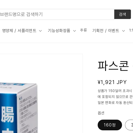
검색
주류
1
영양제 / 서플리먼트
기능성화장품
기획전 / 이벤트
파스콘
정
¥1,921 JPY
가
상품가 150달러 초과시
에 포함되지 않으므로 
일본 엔화로 자동 환산되
옵션
160정