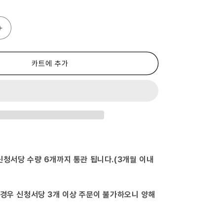
파
스
콘
정
카트에 추가
장
정
플
러
스
수
량
늘
림
신청서당 수량 6개까지 통관 됩니다.(3개월 이내
 경우 신청서당 3개 이상 주문이 불가하오니 양해