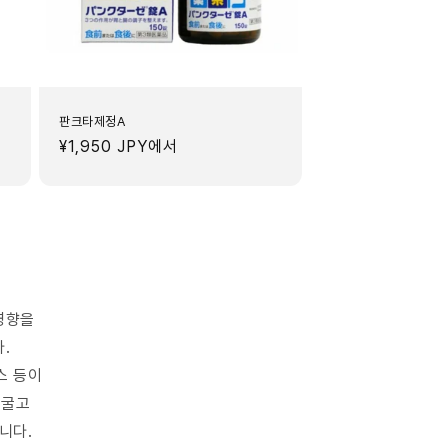
판크타제정A
정
¥1,950 JPY
에서
가
영향을
.
스 등이
뒹굴고
니다.