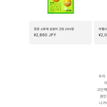
정장 소화제 성분의 근원 260정
라펠사
정
¥2,860 JPY
정
¥2,
가
가
우리
고단백
원인
나거