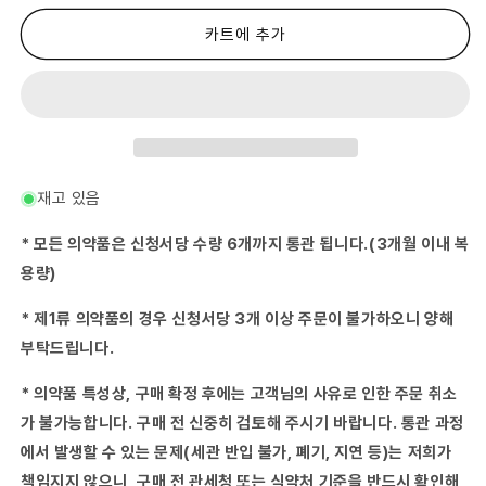
류
류
의
의
카트에 추가
약
약
품)
품)
ISO
ISO
진
진
목
목
플
플
래
래
재고 있음
시
시
12mL
12mL
* 모든 의약품은 신청서당 수량 6개까지 통관 됩니다.(3개월 이내 복
×10-
×10-
용량)
(2016-
(2016-
08-
08-
* 제1류 의약품의 경우 신청서당 3개 이상 주문이 불가하오니 양해
29)
29)
부탁드립니다.
수
수
량
량
* 의약품 특성상, 구매 확정 후에는 고객님의 사유로 인한 주문 취소
줄
늘
임
림
가 불가능합니다. 구매 전 신중히 검토해 주시기 바랍니다. 통관 과정
에서 발생할 수 있는 문제(세관 반입 불가, 폐기, 지연 등)는 저희가
책임지지 않으니, 구매 전 관세청 또는 식약처 기준을 반드시 확인해