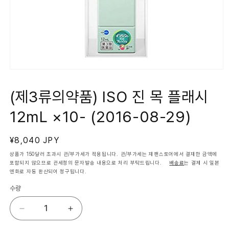
모
달
에
(제3류의약품) ISO 진 목 플래시
서
미
12mL ×10- (2016-08-29)
디
어
1
열
정
¥8,040 JPY
기
가
상품가 150달러 초과시 관/부가세가 적용됩니다. 관/부가세는 재팬스토어에서 결재한 금액에
포함되지 않으므로 관세청의 문자발송 내용으로 처리 부탁드립니다.
배송료
는 결제 시 일본
엔화로 자동 환산되어 청구됩니다.
수량
(제
(제
3
3