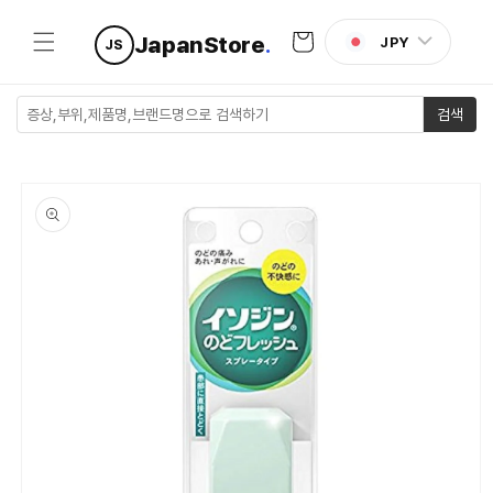
콘텐츠로
카
건너뛰기
JapanStore
.
JPY
JS
트
검색
제품 정보
로 건너뛰
기