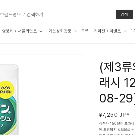
검색
주류
1
영양제 / 서플리먼트
기능성화장품
기획전 / 이벤트
(제3류
래시 12
08-29
정
¥7,250 JPY
가
상품가 150달러 초과시
에 포함되지 않으므로 