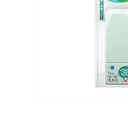
모
달
에
서
미
디
어