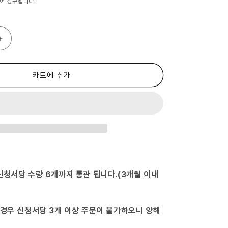
어 청구됩니다.
(제
3
류
의
카트에 추가
약
품)
ISO
진
목
플
래
시
12mL
신청서당 수량 6개까지 통관 됩니다.(3개월 이내
×9-
(2016-
08-
 경우 신청서당 3개 이상 주문이 불가하오니 양해
29)
수