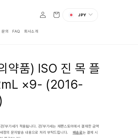
로
카
그
JPY
트
인
:1 문의
FAQ
회사소개
의약품) ISO 진 목 플
mL ×9- (2016-
)
 관/부가세가 적용됩니다. 관/부가세는 재팬스토어에서 결재한 금액
관세청의 문자발송 내용으로 처리 부탁드립니다.
배송료
는 결제 시