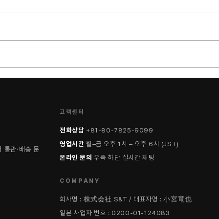
고객센터
전화상담
+81-80-7825-9099
영업시간
월–금 오후 1시 – 오후 6시 (JST)
 통관·배송 문
온라인 문의
우측 하단 실시간 채팅
COMPANY
회사명 : 株式会社 S&T / 대표자명 : 小宮竜也
일본 사업자 번호 : 0200-01-124083