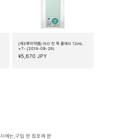
(제3류의약품) ISO 진 목 플래시 12mL
×7- (2016-08-29)
정
¥5,670 JPY
가
의 시에는,구입 한 점포에 문