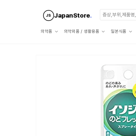
콘텐츠로
건너뛰기
JapanStore
.
JS
의약품
의약외품 / 생활용품
일본식품
제품 정보
로 건너뛰
기