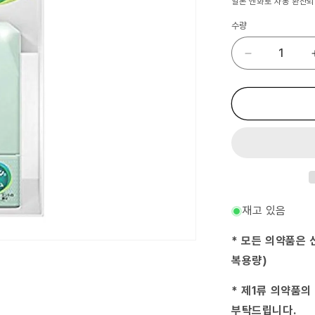
일본 엔화로 자동 환산되
수량
(제
3
류
의
약
품)
ISO
진
목
플
래
재고 있음
시
12mL
* 모든 의약품은 
×9-
복용량)
(2016-
08-
* 제1류 의약품의
29)
수
부탁드립니다.