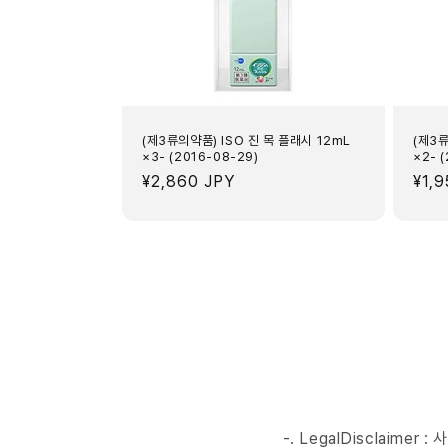
(제3류의약품) ISO 진 목 플래시 12mL
(제3류
×3- (2016-08-29)
×2- 
정
¥2,860 JPY
정
¥1,
가
가
-. LegalDisclai