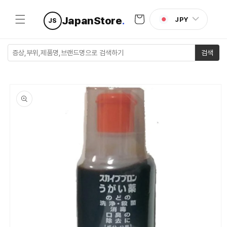
콘텐츠로
카
건너뛰기
JapanStore
.
JPY
JS
트
검색
제품 정보
로 건너뛰
기