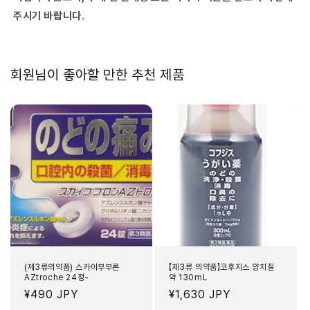
주시기 바랍니다.
회원님이 좋아할 만한 추천 제품
(제3류의약품) 스카이부부론
【제3류 의약품】코후지스 양치질
AZtroche 24정-
약 130mL
정
¥490 JPY
정
¥1,630 JPY