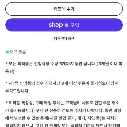
류
류
의
의
카트에 추가
약
약
품】
품】
스
스
카
카
이
이
다른 결제 옵션
브
브
브
브
재고 있음
론
론
양
양
* 모든 의약품은 신청서당 수량 6개까지 통관 됩니다.(3개월 이내 복
치
치
용량)
질
질
약
약
* 제1류 의약품의 경우 신청서당 3개 이상 주문이 불가하오니 양해
PB
PB
부탁드립니다.
300mL
300mL
수
수
* 의약품 특성상, 구매 확정 후에는 고객님의 사유로 인한 주문 취소
량
량
줄
늘
가 불가능합니다. 구매 전 신중히 검토해 주시기 바랍니다. 통관 과정
임
림
에서 발생할 수 있는 문제(세관 반입 불가, 폐기, 지연 등)는 저희가
책임지지 않으니, 구매 전 관세청 또는 식약처 기준을 반드시 확인해