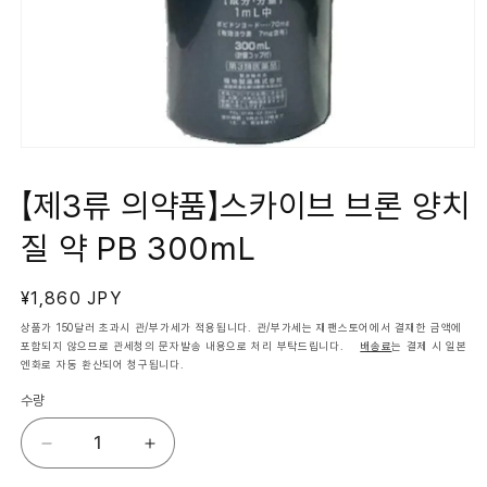
모
달
에
【제3류 의약품】스카이브 브론 양치
서
미
질 약 PB 300mL
디
어
1
열
정
¥1,860 JPY
기
가
상품가 150달러 초과시 관/부가세가 적용됩니다. 관/부가세는 재팬스토어에서 결재한 금액에
포함되지 않으므로 관세청의 문자발송 내용으로 처리 부탁드립니다.
배송료
는 결제 시 일본
엔화로 자동 환산되어 청구됩니다.
수량
【제
【제
3
3