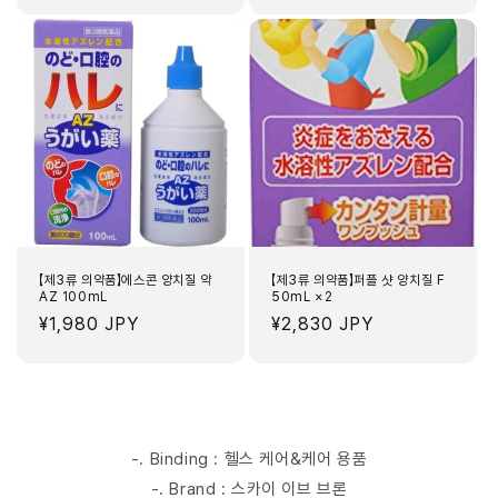
가
가
【제3류 의약품】에스콘 양치질 약
【제3류 의약품】퍼플 샷 양치질 F
AZ 100mL
50mL ×2
정
¥1,980 JPY
정
¥2,830 JPY
가
가
-. Binding : 헬스 케어&케어 용품
-. Brand : 스카이 이브 브론