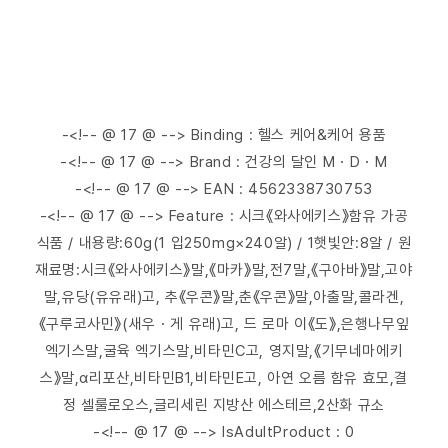
-<!-- @ 17 @ --> Binding : 헬스 케어&케어 용품
-<!-- @ 17 @ --> Brand : 건강의 달인 M・D・M
-<!-- @ 17 @ --> EAN : 4562338730753
-<!-- @ 17 @ --> Feature : 시크《와사에키스》함유 가공
식품 / 내용량:60g(1 입250mg×240알) / 1햇빛안:8알 / 원
재료명:시크《와사에키스》말,《마카》말,전7말,《구아바》말,고야
말,유당(유유래)고, 추《우콘》말,춘《우콘》말,아출말,콜라겐,
《구루코사민》(새우・게 유래)고, 드 로마 이《도》,은행나무잎
엑기스말,굴육 엑기스말,비타민C고, 영지말,《기무네마에키
스》말,α리포산,비타민B1,비타민E고, 아연 오름 함유 효모,결
정 셀룰로오스,글리세린 지방산 에스테르,2산화 규소
-<!-- @ 17 @ --> IsAdultProduct : 0