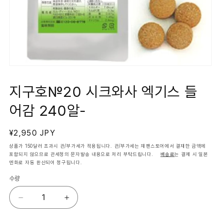
모
달
에
지구호№20 시크와사 엑기스 들
서
미
어감 240알-
디
어
1
열
정
¥2,950 JPY
기
가
상품가 150달러 초과시 관/부가세가 적용됩니다. 관/부가세는 재팬스토어에서 결재한 금액에
포함되지 않으므로 관세청의 문자발송 내용으로 처리 부탁드립니다.
배송료
는 결제 시 일본
엔화로 자동 환산되어 청구됩니다.
수량
지
지
구
구