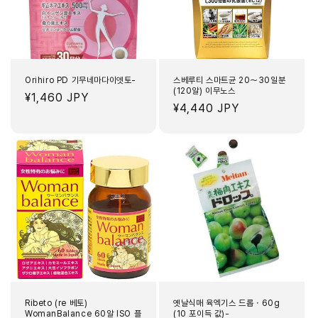
Orihiro PD 기무네마다이엣토-
스베루티 스마트균 20～30일분
(120알) 이무노스
정
¥1,460 JPY
정
¥4,440 JPY
가
가
Ribeto (re 베토)
옛날식매 육엑기스 드롭・60g
WomanBalance 60알 ISO 플
(10 포이득 값)-