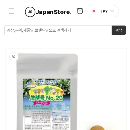
콘텐츠로
카
건너뛰기
JapanStore
.
JPY
JS
트
검색
제품 정보
로 건너뛰
기