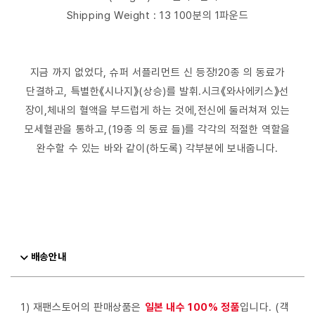
Shipping Weight : 13 100분의 1파운드
지금 까지 없었다, 슈퍼 서플리먼트 신 등장!20종 의 동료가
단결하고, 특별한《시나지》(상승)를 발휘.시크《와사에키스》선
장이,체내의 혈액을 부드럽게 하는 것에,전신에 둘러쳐져 있는
모세혈관을 통하고,(19종 의 동료 들)를 각각의 적절한 역할을
완수할 수 있는 바와 같이(하도록) 각부분에 보내줍니다.
배송안내
1) 재팬스토어의 판매상품은
일본 내수 100% 정품
입니다. (객