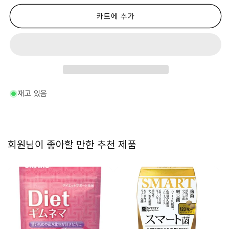
호
호
№20
№20
카트에 추가
시
시
크
크
와
와
사
사
엑
엑
기
기
스
스
재고 있음
들
들
어
어
감
감
240
240
회원님이 좋아할 만한 추천 제품
알-
알-
수
수
량
량
줄
늘
임
림