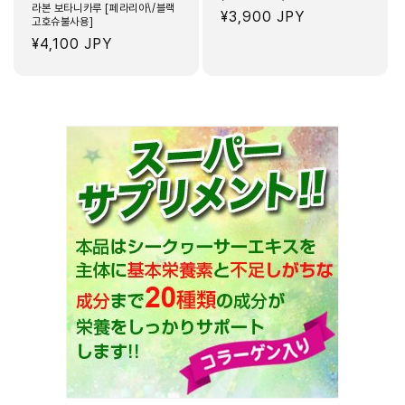
라본 보타니카루 [페라리아\/블랙
정
¥3,900 JPY
고호슈불사용]
가
정
¥4,100 JPY
가