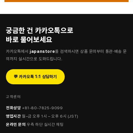
궁금한 건 카카오톡으로
바로 물어보세요
카카오톡에서
japanstore
를 검색하시면 상품 문의부터 통관·배송 문
의까지 실시간으로 도와드립니다.
💬 카카오톡 1:1 상담하기
고객센터
전화상담
+81-80-7825-9099
영업시간
월–금 오후 1시 – 오후 6시 (JST)
온라인 문의
우측 하단 실시간 채팅