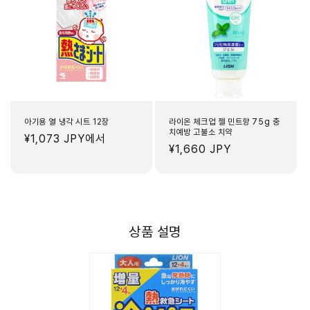
아기용 열 냉각 시트 12장
라이온 체크업 젤 민트향 75g 충
치예방 고불소 치약
정
¥1,073 JPY
에서
정
¥1,660 JPY
가
가
상품 설명