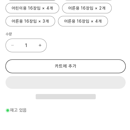
어린이용 16장입 × 4개
어른용 16장입 × 2개
어른용 16장입 × 3개
어른용 16장입 × 4개
수량
라
라
이
이
온
온
차
차
카트에 추가
가
가
운
운
피
피
타
타
냉
냉
각
각
열
열
재고 있음
구
구
급
급
시
시