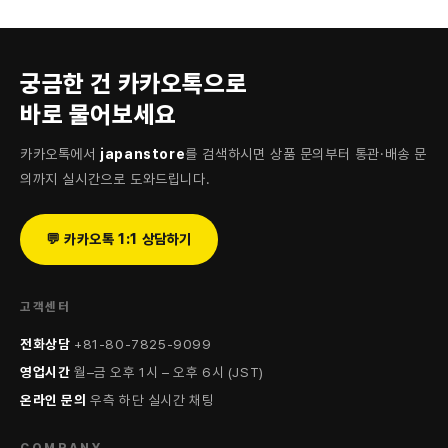
궁금한 건 카카오톡으로
바로 물어보세요
카카오톡에서
japanstore
를 검색하시면 상품 문의부터 통관·배송 문
의까지 실시간으로 도와드립니다.
💬 카카오톡 1:1 상담하기
고객센터
전화상담
+81-80-7825-9099
영업시간
월–금 오후 1시 – 오후 6시 (JST)
온라인 문의
우측 하단 실시간 채팅