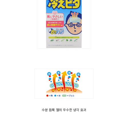
수분 듬뿍 젤의 우수한 냉각 효과