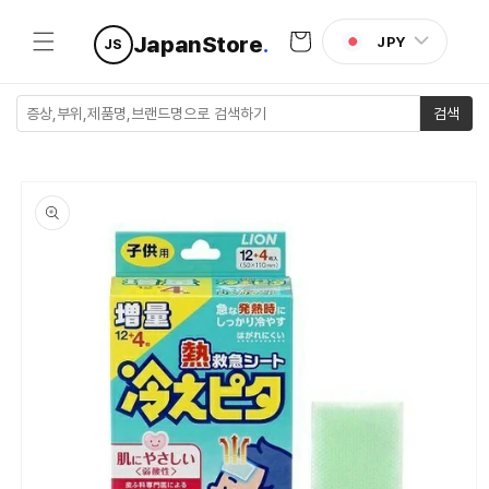
콘텐츠로
카
건너뛰기
JapanStore
.
JPY
JS
트
검색
제품 정보
로 건너뛰
기