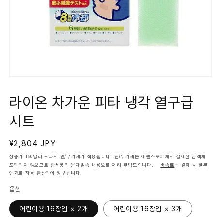
모
달
에
라이온 차가운 피타 냉각 열구급
서
미
시트
디
어
1
열
정
¥2,804 JPY
기
가
상품가 150달러 초과시 관/부가세가 적용됩니다. 관/부가세는 재팬스토어에서 결재한 금액에
포함되지 않으므로 관세청의 문자발송 내용으로 처리 부탁드립니다.
배송료
는 결제 시 일본
엔화로 자동 환산되어 청구됩니다.
옵션
어린이용 16장입 × 2개
어린이용 16장입 × 3개