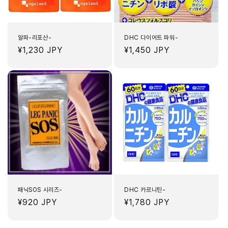
알파-리포산-
DHC 다이어트 파워-
정
¥1,230 JPY
정
¥1,450 JPY
가
가
패닉SOS 시리즈-
DHC 카르니틴-
정
¥920 JPY
정
¥1,780 JPY
가
가