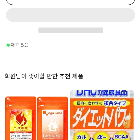
수
수
량
량
줄
늘
임
림
재고 있음
회원님이 좋아할 만한 추천 제품