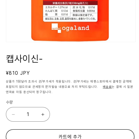
모
달
에
캡사이신-
서
미
디
정
¥810 JPY
어
1
가
상품가 150달러 초과시 관/부가세가 적용됩니다. 관/부가세는 재팬스토어에서 결재한 금액에
열
포함되지 않으므로 관세청의 문자발송 내용으로 처리 부탁드립니다.
배송료
는 결제 시 일본
기
엔화로 자동 환산되어 청구됩니다.
수량
캡
캡
사
사
이
이
신-
신-
카트에 추가