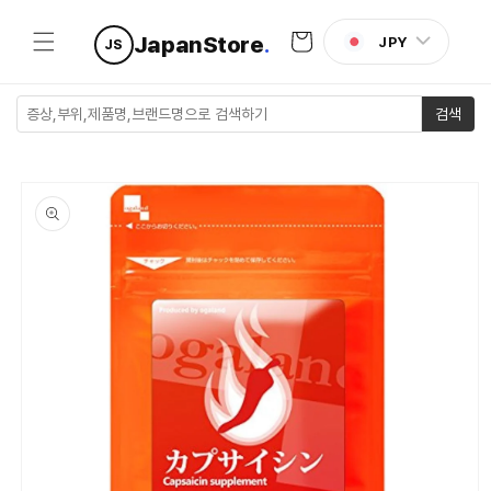
콘텐츠로
카
건너뛰기
JapanStore
.
JPY
JS
트
검색
제품 정보
로 건너뛰
기