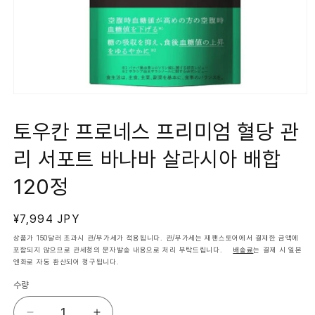
모
달
에
토우칸 프로네스 프리미엄 혈당 관
서
미
리 서포트 바나바 살라시아 배합
디
어
1
120정
열
기
정
¥7,994 JPY
가
상품가 150달러 초과시 관/부가세가 적용됩니다. 관/부가세는 재팬스토어에서 결재한 금액에
포함되지 않으므로 관세청의 문자발송 내용으로 처리 부탁드립니다.
배송료
는 결제 시 일본
엔화로 자동 환산되어 청구됩니다.
수량