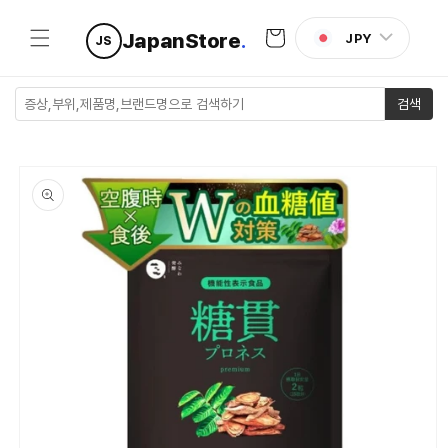
콘텐츠로
카
건너뛰기
JapanStore
.
JPY
JS
트
검색
제품 정보
로 건너뛰
기