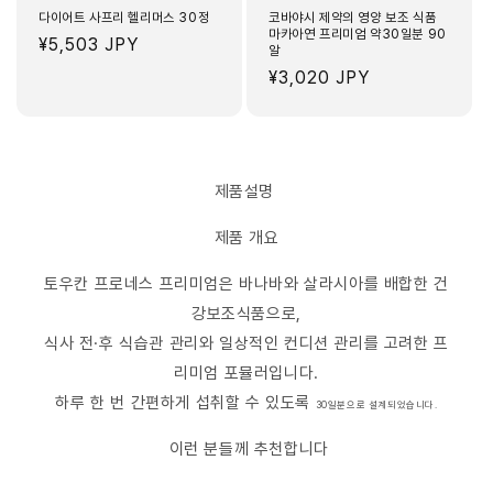
다이어트 사프리 헬리머스 30정
코바야시 제약의 영양 보조 식품
마카아연 프리미엄 약30일분 90
정
¥5,503 JPY
알
가
정
¥3,020 JPY
가
제품설명
제품 개요
토우칸 프로네스 프리미엄은 바나바와 살라시아를 배합한 건
강보조식품으로,
식사 전·후 식습관 관리와 일상적인 컨디션 관리를 고려한 프
리미엄 포뮬러입니다.
하루 한 번 간편하게 섭취할 수 있도록
30일분
으로 설계되었습니다.
이런 분들께 추천합니다