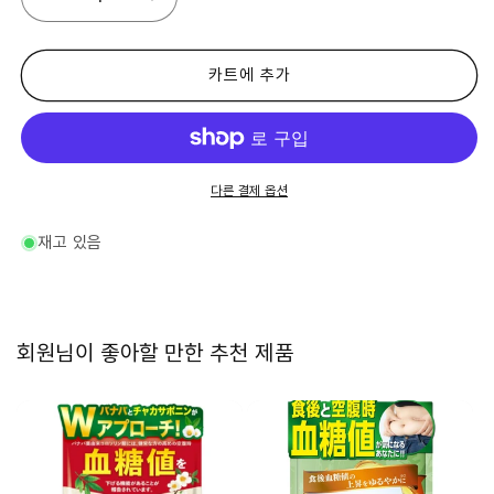
토
토
우
우
칸
칸
프
프
카트에 추가
로
로
네
네
스
스
프
프
리
리
다른 결제 옵션
미
미
엄
엄
재고 있음
혈
혈
당
당
관
관
리
리
회원님이 좋아할 만한 추천 제품
서
서
포
포
트
트
바
바
나
나
바
바
살
살