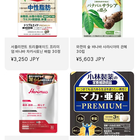
라
라
시
시
아
아
배
배
합
합
120
120
정
정
서플리먼트 트리플에이드 프리미
와한의 숲 바나바 사라시아의 은혜
수
수
엄 바나바 차카사포닌 배합 30정
30립
량
량
정
¥3,250 JPY
정
¥5,603 JPY
줄
늘
가
가
임
림